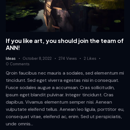
If you like art, you should join the team of
ANN!
Ideas
October 8, 2022
274
Views
2
Likes
0
Comments
Qroin faucibus nec mauris a sodales, sed elementum mi
tincidunt. Sed eget viverra egestas nisi in consequat.
Fusce sodales augue a accumsan. Cras sollicitudin,
ipsum eget blandit pulvinar. Integer tincidunt. Cras
dapibus. Vivamus elementum semper nisi. Aenean
vulputate eleifend tellus. Aenean leo ligula, porttitor eu,
consequat vitae, eleifend ac, enim. Sed ut perspiciatis,
unde omnis…