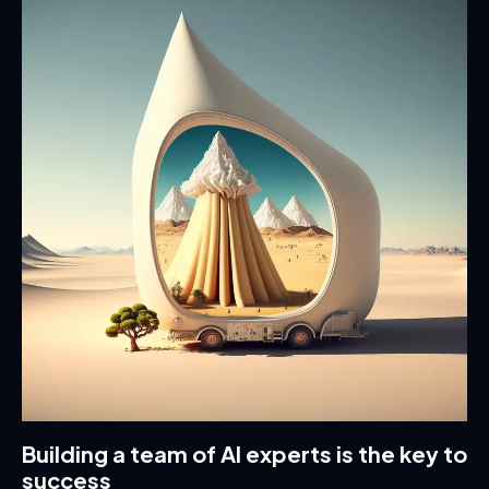
Building a team of AI experts is the key to
success