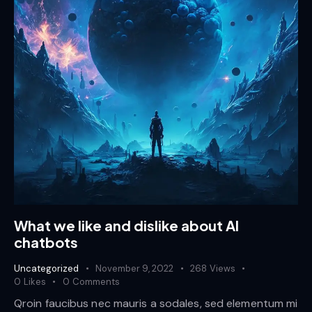
What we like and dislike about AI
chatbots
Uncategorized
November 9, 2022
268
Views
0
Likes
0
Comments
Qroin faucibus nec mauris a sodales, sed elementum mi