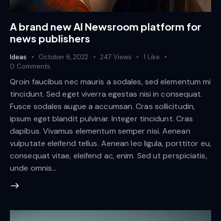
A brand new AI Newsroom platform for
news publishers
Ideas
October 6, 2022
247
Views
1
Like
0
Comments
Qroin faucibus nec mauris a sodales, sed elementum mi
tincidunt. Sed eget viverra egestas nisi in consequat.
Fusce sodales augue a accumsan. Cras sollicitudin,
ipsum eget blandit pulvinar. Integer tincidunt. Cras
dapibus. Vivamus elementum semper nisi. Aenean
vulputate eleifend tellus. Aenean leo ligula, porttitor eu,
consequat vitae, eleifend ac, enim. Sed ut perspiciatis,
unde omnis…