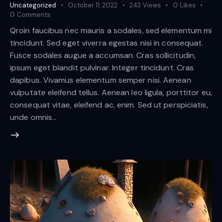
Uncategorized
October 11, 2022
243
Views
0
Likes
0
Comments
Qroin faucibus nec mauris a sodales, sed elementum mi
tincidunt. Sed eget viverra egestas nisi in consequat.
Fusce sodales augue a accumsan. Cras sollicitudin,
ipsum eget blandit pulvinar. Integer tincidunt. Cras
dapibus. Vivamus elementum semper nisi. Aenean
vulputate eleifend tellus. Aenean leo ligula, porttitor eu,
consequat vitae, eleifend ac, enim. Sed ut perspiciatis,
unde omnis…