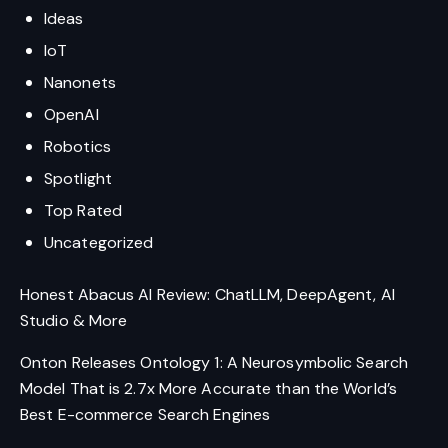
Ideas
IoT
Nanonets
OpenAI
Robotics
Spotlight
Top Rated
Uncategorized
Honest Abacus AI Review: ChatLLM, DeepAgent, AI
Studio & More
Onton Releases Ontology 1: A Neurosymbolic Search
Model That is 2.7x More Accurate than the World’s
Best E-commerce Search Engines