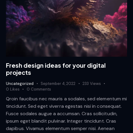
Fresh design ideas for your digital
projects
Uncategorized
September 4, 2022
233
Views
0
Likes
0
Comments
Qroin faucibus nec mauris a sodales, sed elementum mi
tincidunt. Sed eget viverra egestas nisi in consequat.
Fusce sodales augue a accumsan. Cras sollicitudin,
ipsum eget blandit pulvinar. Integer tincidunt. Cras
dapibus. Vivamus elementum semper nisi. Aenean