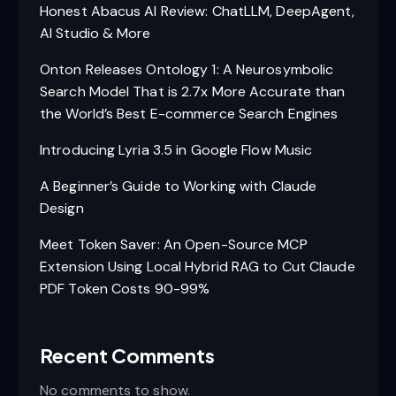
Honest Abacus AI Review: ChatLLM, DeepAgent,
AI Studio & More
Onton Releases Ontology 1: A Neurosymbolic
Search Model That is 2.7x More Accurate than
the World’s Best E-commerce Search Engines
Introducing Lyria 3.5 in Google Flow Music
A Beginner’s Guide to Working with Claude
Design
Meet Token Saver: An Open-Source MCP
Extension Using Local Hybrid RAG to Cut Claude
PDF Token Costs 90-99%
Recent Comments
No comments to show.