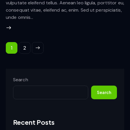
vulputate eleifend tellus. Aenean leo ligula, porttitor eu,
consequat vitae, eleifend ac, enim. Sed ut perspiciatis,
unde omnis…
>
1
2
Search
Search
Recent Posts