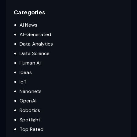
Categories
AI News
AI-Generated
Data Analytics
Data Science
Human Ai
Ideas
IoT
Nanonets
OpenAI
Robotics
Spotlight
Top Rated