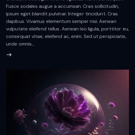
Fusce sodales augue a accumsan. Cras sollicitudin,
ipsum eget blandit pulvinar. Integer tincidunt. Cras
dapibus. Vivamus elementum semper nisi. Aenean
vulputate eleifend tellus. Aenean leo ligula, porttitor eu,
consequat vitae, eleifend ac, enim. Sed ut perspiciatis,
unde omnis…