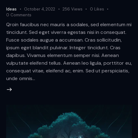
Ideas
October 4, 2022
256
Views
0
Likes
0
Comments
Qroin faucibus nec mauris a sodales, sed elementum mi
tincidunt. Sed eget viverra egestas nisi in consequat.
Fusce sodales augue a accumsan. Cras sollicitudin,
ipsum eget blandit pulvinar. Integer tincidunt. Cras
dapibus. Vivamus elementum semper nisi. Aenean
vulputate eleifend tellus. Aenean leo ligula, porttitor eu,
consequat vitae, eleifend ac, enim. Sed ut perspiciatis,
unde omnis…