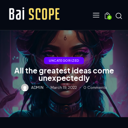
0
UNCATEGORIZED
All the greatest ideas come
unexpectedly
ADMIN
March 19, 2022
0
Comments