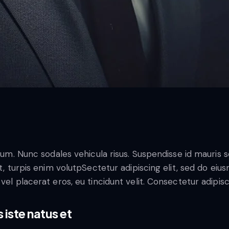
lum. Nunc sodales vehicula risus. Suspendisse id mauris so
t, turpis enim volutpSectetur adipiscing elit, sed do eiu
el placerat eros, eu tincidunt velit. Consectetur adipiscin
 iste natus et