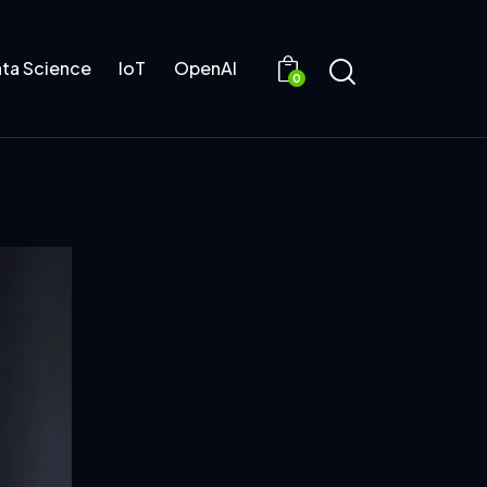
ta Science
IoT
OpenAI
0