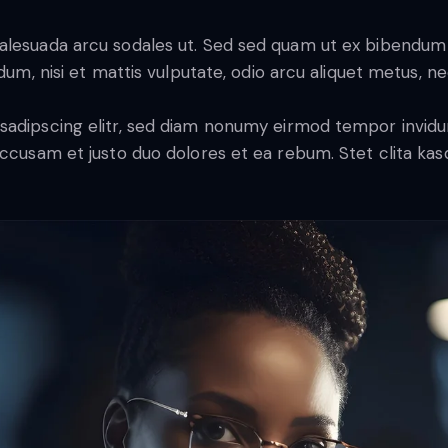
malesuada arcu sodales ut. Sed sed quam ut ex bibendu
dum, nisi et mattis vulputate, odio arcu aliquet metus, nec
sadipscing elitr, sed diam nonumy eirmod tempor invidu
accusam et justo duo dolores et ea rebum. Stet clita ka